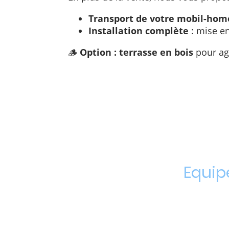
Transport de votre mobil-hom
Installation complète
: mise en
🪵
Option : terrasse en bois
pour agr
Equip
Pour profit
terrasse en b