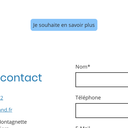
in repas ou créer un lieu convivial, choisissez la terra
besoins et à votre terrain.
Je souhaite en savoir plus
Nom
*
t contact
Téléphone
72
nd.fr
e la Montagnette