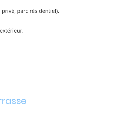
rivé, parc résidentiel).
extérieur.
rrasse
catalogue de
espace de vie,