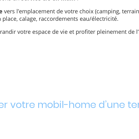
e
vers l’emplacement de votre choix (camping, terrain p
 place, calage, raccordements eau/électricité.
andir votre espace de vie et profiter pleinement de l’
er votre mobil-home d’une te
er pleinement de votre mobil-home, découvrez notre 
ois neuve ou d'occasion. Que ce soit pour agrandir l’