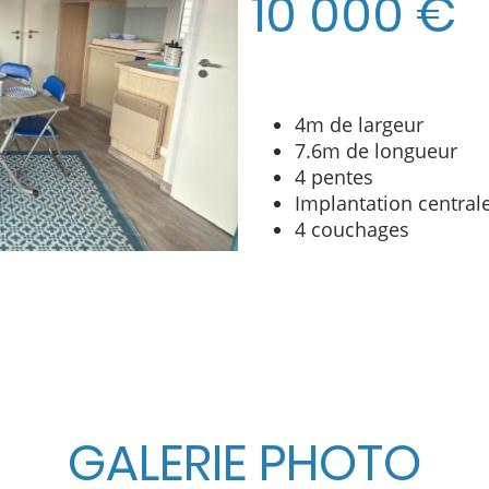
10 000 €
4m de largeur
7.6m de longueur
4 pentes
Implantation central
4 couchages
GALERIE PHOTO