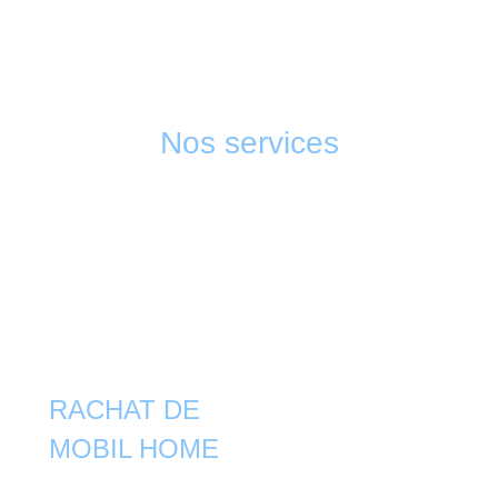
Nos services
Par ce que MOBIL'LAND c'est avant tous une histoire de
famille, vous serait pris en charge dans votre projet du
debut à la fin. Faire confiance a MOBIL'LAND, c'est s'assurer
un travail et un accompagnement de qualité.
RACHAT DE
MOBIL HOME