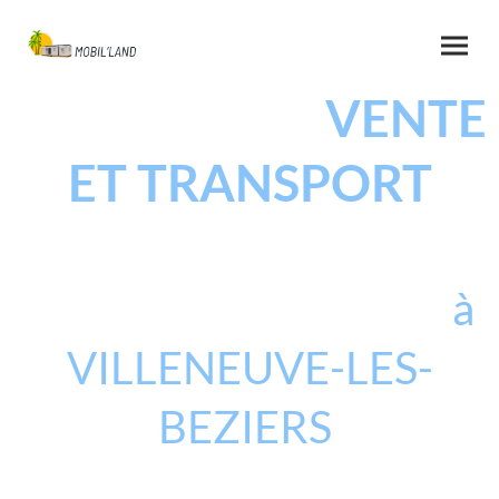
MOBIL'LAND
VENTE
ET TRANSPORT
DE MOBIL-HOME
NEUF ET OCCASION
à
VILLENEUVE-LES-
BEZIERS
Concessionnaire de mobil home depuis plus de 35 ans,