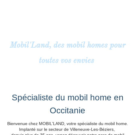
MOBIL'LAND, c'est une équipe de
professionnel a votre service dans le domaine du mobil home.
Situé dans le sud de la France, à Villeneuve-les-Béziers (34) nous
seront répondre a vos besoins, que ce soit pour l'achat, la vente
ou le transport de votre
mobil home.
Mobil'Land, des mobil homes pour
toutes vos envies
Spécialiste du mobil home en
Occitanie
Bienvenue chez MOBIL'LAND, votre spécialiste du mobil home.
Implanté sur le secteur de Villeneuve-Les-Béziers,